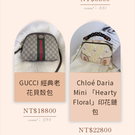
count：421
GUCCI 經典老
Chloé Daria
花貝殼包
Mini 「Hearty
Floral」印花鏈
NT$18800
包
count：394
NT$22800