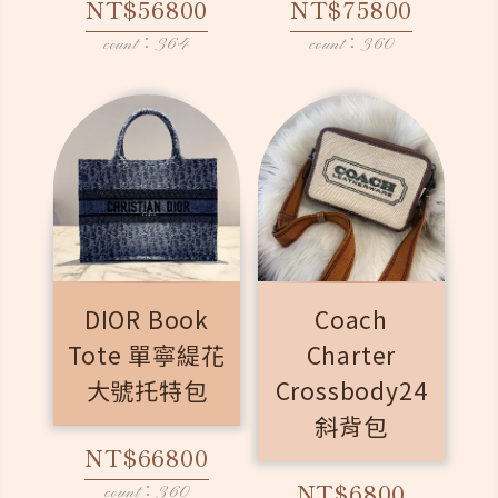
NT$56800
NT$75800
count：364
count：360
DIOR Book
Coach
Tote 單寧緹花
Charter
大號托特包
Crossbody24
斜背包
NT$66800
NT$6800
count：360