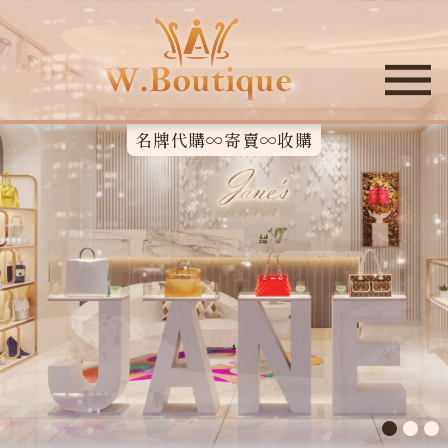
名牌代購∞寄賣∞收購
●
●
●