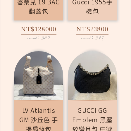
香奈兒 19 BAG
Gucci 1955手
翻蓋包
機包
NT$128000
NT$23800
count：369
count：347
LV Atlantis
GUCCI GG
GM 沙丘色 手
Emblem 黑壓
提肩背包
紋彎月包 中號