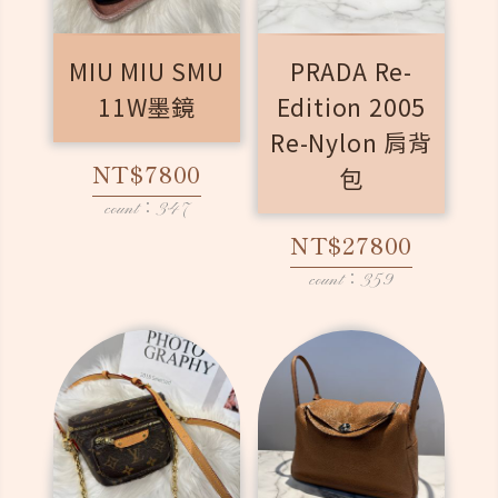
MIU MIU SMU
PRADA Re-
11W墨鏡
Edition 2005
Re-Nylon 肩背
NT$7800
包
count：347
NT$27800
count：359