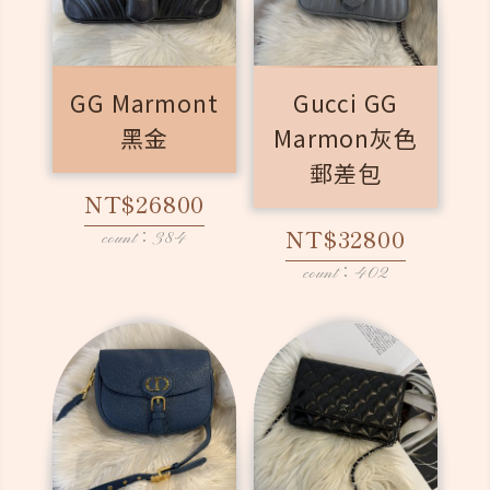
GG Marmont
Gucci GG
黑金
Marmon灰色
郵差包
NT$26800
NT$32800
count：384
count：402