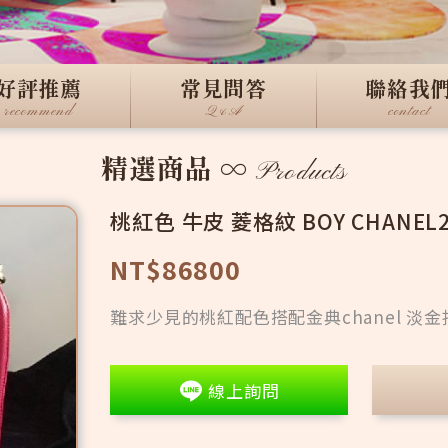
好評推薦
常見問答
聯絡我
recommend
Q&A
contact
精選商品
∞
Products
桃紅色 牛皮 菱格紋 BOY CHANEL
NT$86800
難求少見的桃紅配色搭配金典chanel 淡
線上詢問