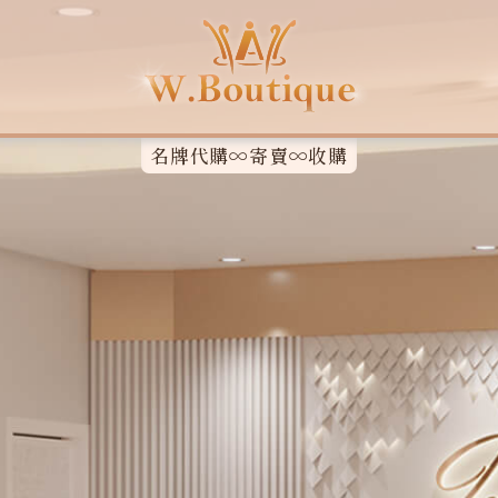
名牌代購∞寄賣∞收購