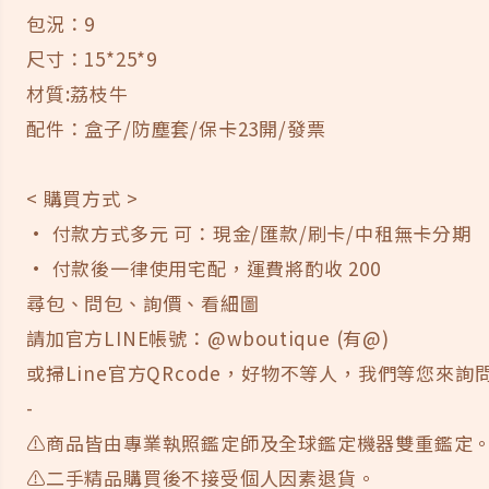
包況：9
尺寸：15*25*9
材質:荔枝牛
配件：盒子/防塵套/保卡23開/發票
< 購買方式 >
· 付款方式多元 可：現金/匯款/刷卡/中租無卡分期
· 付款後一律使用宅配，運費將酌收 200
尋包、問包、詢價、看細圖
請加官方LINE帳號：@wboutique (有@)
或掃Line官方QRcode，好物不等人，我們等您來詢問
-
⚠️商品皆由專業執照鑑定師及全球鑑定機器雙重鑑定
⚠️二手精品購買後不接受個人因素退貨。