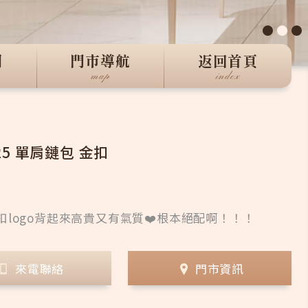
●
●
●
們
門市導航
返回首頁
map
index
25 單肩鏈包 金扣
金扣logo背起來高貴又有氣質❤️根本絕配啊！！！
來電聯絡
門市資訊