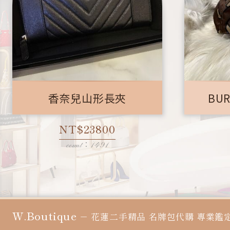
香奈兒山形長夾
BU
NT$23800
count：1491
W.Boutique
－
花蓮二手精品
名牌包代購
專業鑑