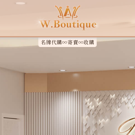
名牌代購∞寄賣∞收購