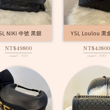
SL NIKI 中號 黑銀
YSL Loulou 
NT$49800
NT$4380
count：431
count：461