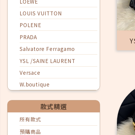
LOEWE
LOUIS VUITTON
POLENE
PRADA
Y
Salvatore Ferragamo
YSL /SAINE LAURENT
Versace
W.boutique
款式精選
所有款式
預購商品