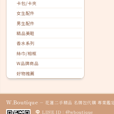
卡包/卡夾
女生配件
男生配件
精品美鞋
香水系列
絲巾/相框
W品牌商品
好物推薦
W.Boutique
－
花蓮二手精品
名牌包代購
專業鑑
LINE ID：@wboutique