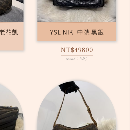
中型老花凱
YSL NIKI 中號 黑銀
包
NT$49800
0
count：395