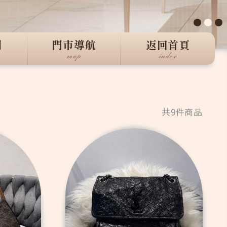
●
●
●
們
門市導航
返回首頁
map
index
共9件商品