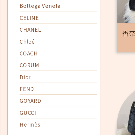
Bottega Veneta
CELINE
CHANEL
香奈
Chloé
COACH
CORUM
Dior
FENDI
GOYARD
GUCCI
Hermès