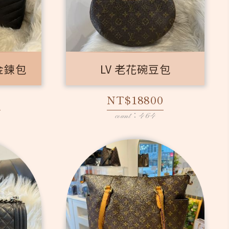
黑金鍊包
LV 老花碗豆包
0
NT$18800
count：464