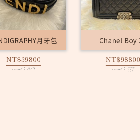
NDIGRAPHY月牙包
Chanel Boy 
NT$39800
NT$9880
count：619
count：777