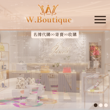
名牌代購∞寄賣∞收購
●
●
●