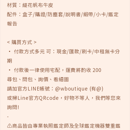
材質：緹花帆布牛皮
配件：盒子/購證/防塵套/說明書/緞帶/小卡/鑑定
報告
< 購買方式 >
· 付款方式多元 可：現金/匯款/刷卡/中租無卡分
期
· 付款後一律使用宅配，運費將酌收 200
尋包、問包、詢價、看細圖
請加官方LINE帳號：@wboutique (有@)
或掃Line官方QRcode，好物不等人，我們等您來
詢問!
-
⚠️商品皆由專業執照鑑定師及全球鑑定機器雙重鑑