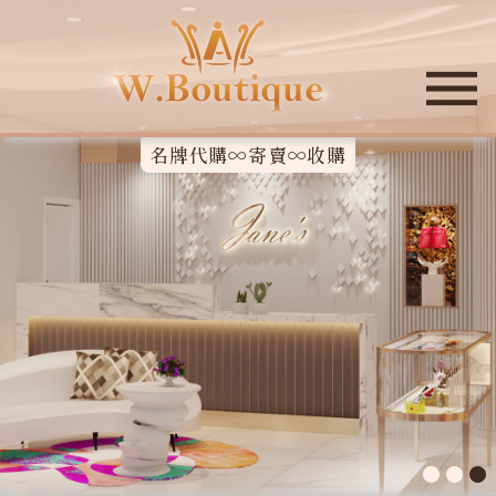
名牌代購∞寄賣∞收購
●
●
●