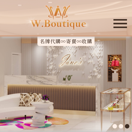
名牌代購∞寄賣∞收購
●
●
●