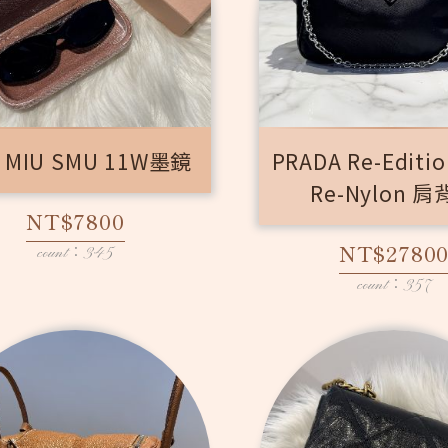
 MIU SMU 11W墨鏡
PRADA Re-Editio
Re-Nylon 
NT$7800
NT$2780
count：345
count：357