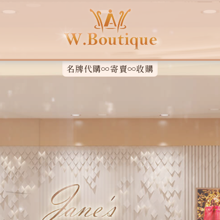
名牌代購∞寄賣∞收購