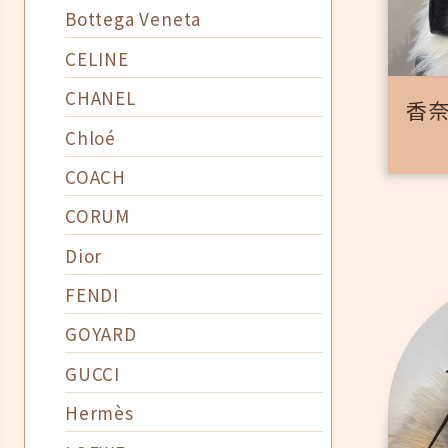
Bottega Veneta
CELINE
CHANEL
香奈
Chloé
COACH
CORUM
Dior
FENDI
GOYARD
GUCCI
Hermès