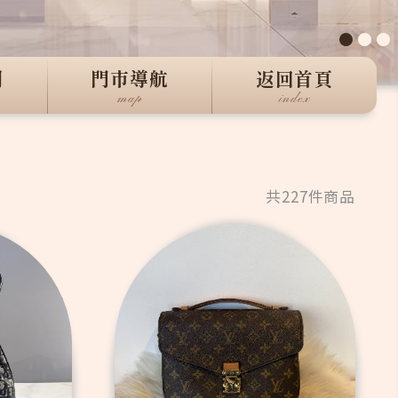
●
●
●
們
門市導航
返回首頁
map
index
共227件商品