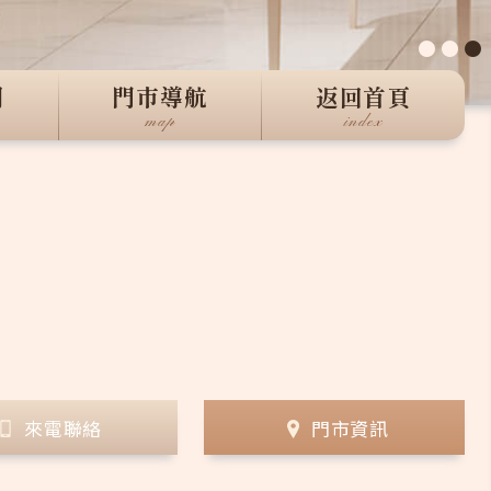
●
●
●
們
門市導航
返回首頁
map
index
來電聯絡
門市資訊