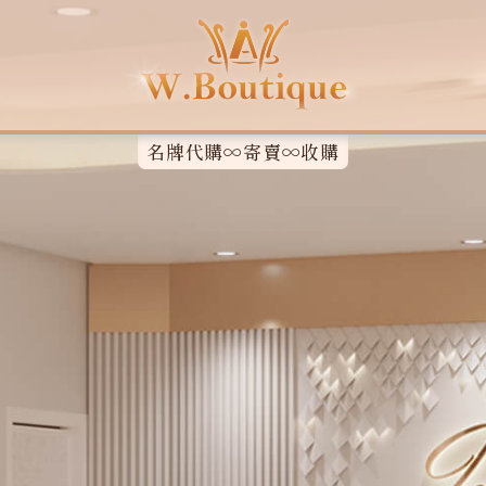
名牌代購∞寄賣∞收購