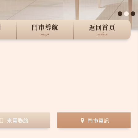
●
●
●
們
門市導航
返回首頁
map
index
來電聯絡
門市資訊