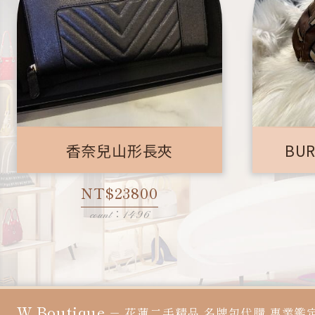
香奈兒山形長夾
BU
NT$23800
count：1496
W.Boutique
－
花蓮二手精品
名牌包代購
專業鑑