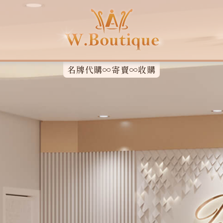
名牌代購∞寄賣∞收購