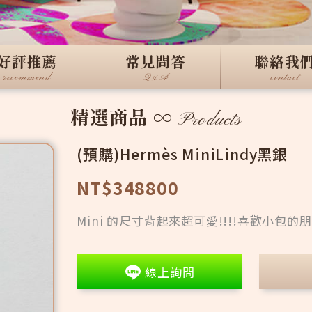
好評推薦
常見問答
聯絡我
recommend
Q&A
contact
精選商品
∞
Products
(預購)Hermès MiniLindy黑銀
NT$348800
Mini 的尺寸背起來超可愛!!!!喜歡小包的
線上詢問