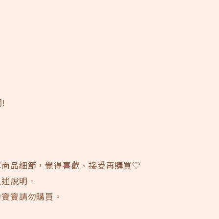
!
。
解商品細節，覺得喜歡、接受再購買♡
上述說明。
的寶寶請勿購買。