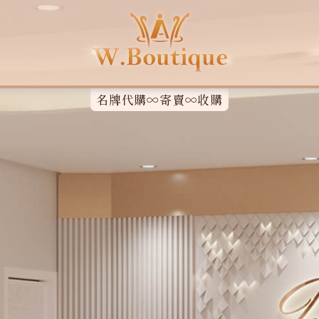
名牌代購∞寄賣∞收購