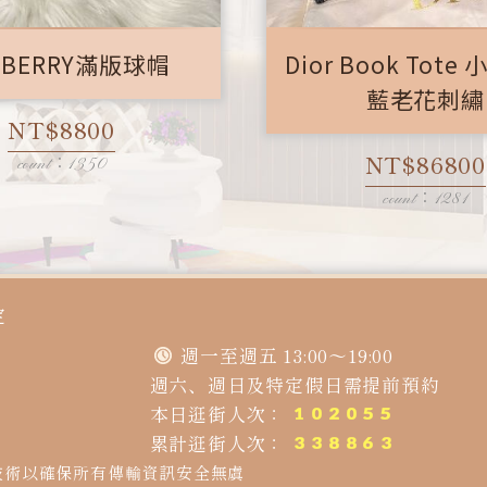
RBERRY滿版球帽
Dior Book Tote
藍老花刺繡
NT$8800
NT$86800
count：1350
count：1281
定
週一至週五 13:00～19:00
週六、週日及特定假日需提前預約
本日逛街人次：
累計逛街人次：
技術以確保所有傳輸資訊安全無虞