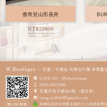
香奈兒山形長夾
BU
NT$23800
count：1494
W.Boutique
－
花蓮二手精品
名牌包代購
專業鑑
LINE ID：@wboutique
0933-963-588
花蓮市和平路583號（遠百旁）
tongyu3666@gmail.com
本網站採用全球最先進的TLS加密處理
加LINE好友