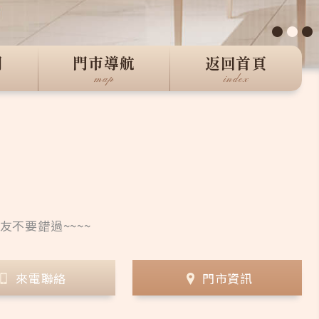
●
●
●
們
門市導航
返回首頁
map
index
朋友不要錯過~~~~
來電聯絡
門市資訊