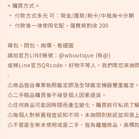
< 購買方式 >
· 付款方式多元 可：現金/匯款/刷卡/中租無卡分期
· 付款後一律使用宅配，運費將酌收 200
尋包、問包、詢價、看細圖
請加官方LINE帳號：@wboutique (有@)
或掃Line官方QRcode，好物不等人，我們等您來詢問
-
⚠️商品皆由專業執照鑑定師及全球鑑定機器雙重鑑定
⚠️二手精品購買後不接受個人因素退貨。
⚠️任何商品可能因時間而產生變化，購買前可私訊了
⚠️每個人對新舊程度認知不同，未詢問則默認並同意
⚠️不管是全新未使用或是二手，皆為離櫃商品，高標