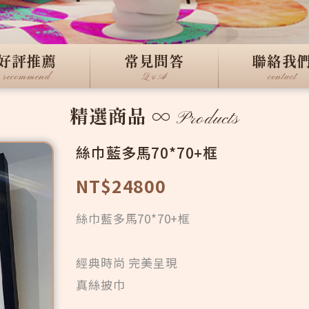
好評推薦
常見問答
聯絡我
recommend
Q&A
contact
精選商品
∞
Products
絲巾藍多馬70*70+框
NT$24800
絲巾藍多馬70*70+框
經典時尚 完美呈現
真絲披巾