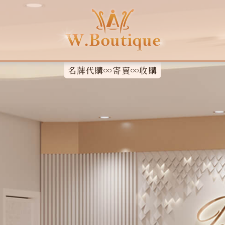
名牌代購∞寄賣∞收購