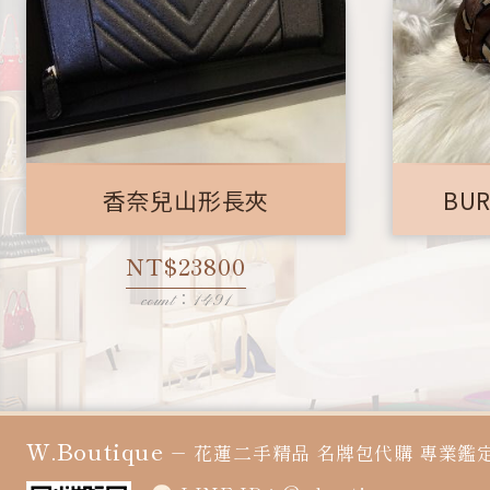
香奈兒山形長夾
BU
NT$23800
count：1491
W.Boutique
－
花蓮二手精品
名牌包代購
專業鑑