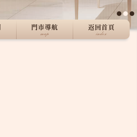
●
●
●
們
門市導航
返回首頁
map
index